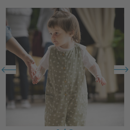
per affrontare le sfide della vita quotidiana.
Vedersi in quello stato si ripercuote inevitabilmente sulla
vita quotidiana dei pazienti e dei familiari, dal punto di
vista fisico, psicologico e sociale.
Immaginate di potervi far male ad ogni movimento.
Sedersi su una superficie più dura, tirare su un paio di
jeans stretti, chiudere la cerniera, pettinarsi, indossare gli
occhiali, lavarsi i denti, mangiare, masticare, dormire e
camminare: tutti movimenti che, generando attrito con la
pelle, formano lesioni e vesciche nelle persone affette
da EB.
L’EB è una malattia che non dà tregua a chi ne soffre. È
parte di loro ogni giorno. Negli Stati Uniti viene descritta
come “la peggiore malattia della storia”. In effetti, la