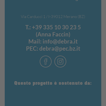
collaborazione con la Casa-EB Salisburgo, DEBRA
Austria e DEBRA Südtirol Alto Adige.
Via Carducci 1 / I-39012 Merano (BZ)
T.:
+39 335 10 30 23 5
(Anna Faccin)
Mail:
info@debra.it
PEC:
debra@pec.bz.it
Questo progetto è sostenuto da: