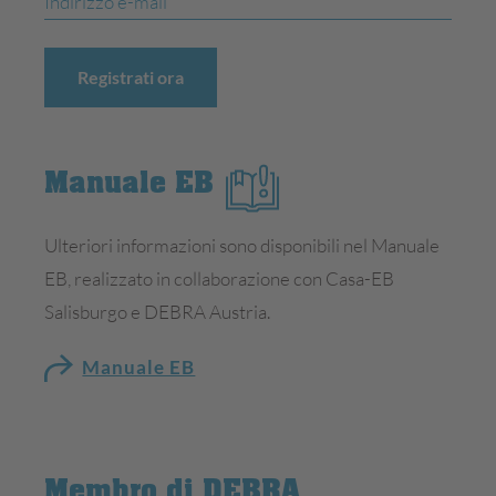
fanno ogni passo con grande attenzione.
Muoversi è necessario, possibile e fa bene alla salute: che
Registrati ora
si tratti di camminare, di camminare utilizzando una sedia
a rotelle elettrica o un deambulatore, o zoppicando, o
sostenersi con le stampelle o con i moderni scooter
Manuale EB
elettrici per disabili. Chi conosce i propri limiti può
imparare a superarli con gli strumenti e gli ausili giusti. Il
Ulteriori informazioni sono disponibili nel Manuale
segreto è trovare la forza di farlo con il sorriso
EB, realizzato in collaborazione con Casa-EB
sulle labbra.
Salisburgo e DEBRA Austria.
Le ferite delle persone affette da EB vengono paragonate
Manuale EB
a quelle di un’ustione di terzo e quarto grado. È facile
immaginare quanto dolore provino i pazienti e quanta
energia prosciughi loro. Il dolore sfinisce le persone, le
spaventa, le fa arrabbiare, le fa letteralmente uscire di
Membro di DEBRA