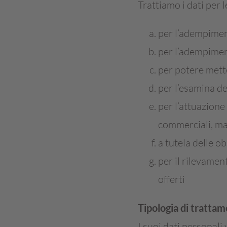
Trattiamo i dati per l
per l’adempiment
per l’adempimen
per potere mette
per l’esamina de
per l’attuazione
commerciali, mat
a tutela delle o
per il rilevament
offerti
Tipologia di tratta
I suoi dati personal