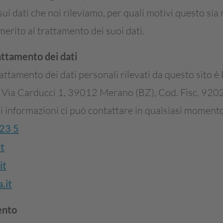
i dati che noi rileviamo, per quali motivi questo sia 
n merito al trattamento dei suoi dati.
attamento dei dati
rattamento dei dati personali rilevati da questo sito 
n Via Carducci 1, 39012 Merano (BZ), Cod. Fisc. 9
i informazioni ci può contattare in qualsiasi momento 
23 5
t
it
.it
ento