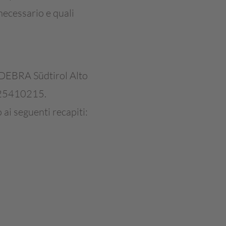
necessario e quali
è DEBRA Südtirol Alto
2025410215.
ai seguenti recapiti: