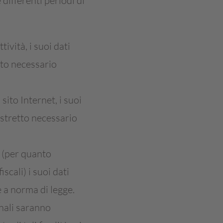
 differenti periodi di
ività, i suoi dati
tto necessario
sito Internet, i suoi
 stretto necessario
e (per quanto
scali) i suoi dati
 a norma di legge.
onali saranno