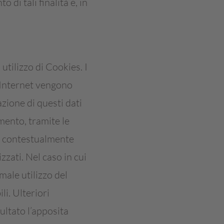
di tali finalità e, in
tilizzo di Cookies. I
 Internet vengono
ione di questi dati
mento, tramite le
e contestualmente
zati. Nel caso in cui
male utilizzo del
li. Ulteriori
ultato l’apposita