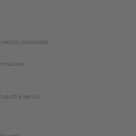
i servizi concordati
formazioni
rodotti e servizi
atica ma