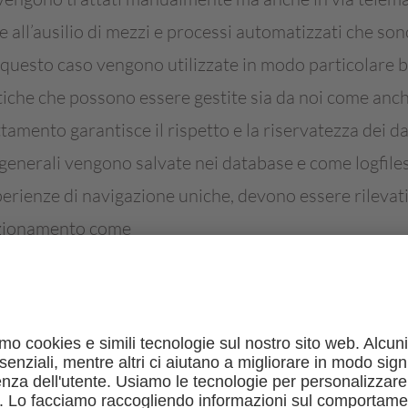
 all’ausilio di mezzi e processi automatizzati che sono 
n questo caso vengono utilizzate in modo particolare 
iche che possono essere gestite sia da noi come anche
tamento garantisce il rispetto e la riservatezza dei dat
generali vengono salvate nei database e come logfiles
erienze di navigazione uniche, devono essere rilevati 
unzionamento come
el browser utilizzato
o
ale il sistema raggiunge il nostro sito web (i cosiddetti