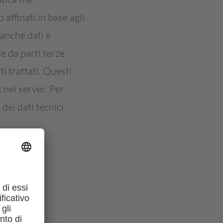
affinati in base agli
banche dati e
 da parti terze.
i trattati. Questi
 nei server. Per
dei dati tecnici
 referrer)