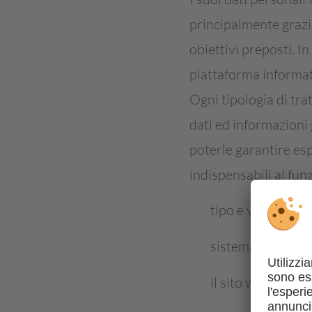
principalmente grazie
obiettivi preposti. I
piattaforma informat
Ogni tipologia di trat
dati ed informazioni 
poterle garantire esp
indispensabili al f
tipo e versione d
sistema operativ
il sito web dal qu