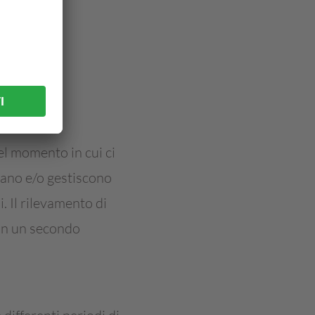
el momento in cui ci
levano e/o gestiscono
. Il rilevamento di
 in un secondo