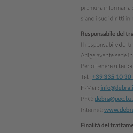
premura informarla su
siano i suoi diritti i
Responsabile del tr
Il responsabile del t
Adige avente sede i
Per ottenere ulterior
Tel.:
+39 335 10 30 
E-Mail:
info@debra.i
PEC:
debra@pec.bz.
Internet:
www.debra
Finalitá del trattam