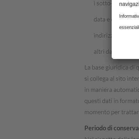
i sotto-siti web 
data e ora della v
indirizzo IP
altri dati ed altr
La base giuridica di 
si collega al sito int
in maniera automatica
questi dati in forma
momento per trattarli
Periodo di conserva