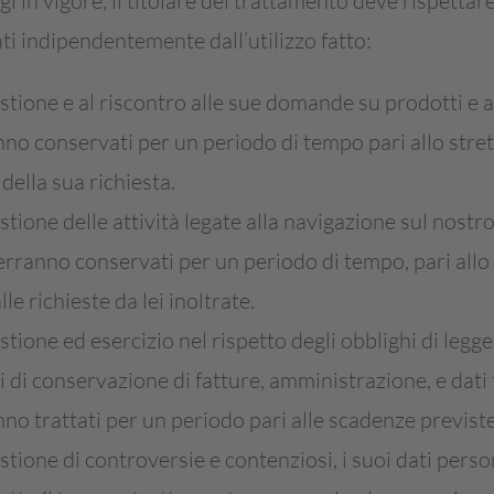
gi in vigore, il titolare del trattamento deve rispettare
ti indipendentemente dall’utilizzo fatto:
stione e al riscontro alle sue domande su prodotti e att
nno conservati per un periodo di tempo pari allo stre
della sua richiesta.
stione delle attività legate alla navigazione sul nostro 
erranno conservati per un periodo di tempo, pari allo
e richieste da lei inoltrate.
estione ed esercizio nel rispetto degli obblighi di legg
 di conservazione di fatture, amministrazione, e dati fi
no trattati per un periodo pari alle scadenze previste
estione di controversie e contenziosi, i suoi dati pers