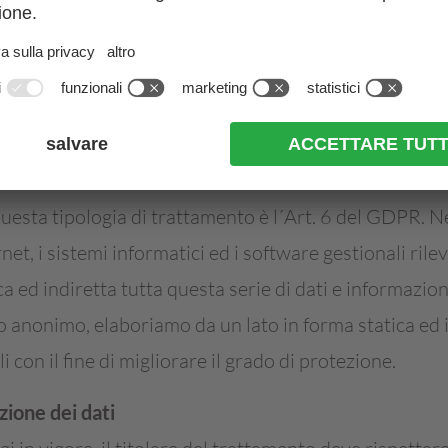
che il sistema raggiunge dal nostro sito web
isita del nostro sito
e informazioni simili
questa tipologia di trattamento è l´Art. 6 del GDPR. N
ernet, i sistemi informatici ed i software gestionali ri
 ed indiretta tutta questa serie di dati e informazioni
to anonimo, elaboriamo da un lato in forma statica ed
 con il fine di migliorare il grado di protezione.
zione dei dati