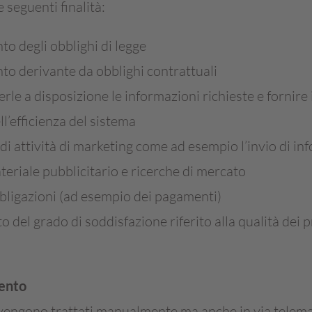
e seguenti finalità:
o degli obblighi di legge
to derivante da obblighi contrattuali
rle a disposizione le informazioni richieste e fornire 
ll’efficienza del sistema
 di attività di marketing come ad esempio l’invio di in
eriale pubblicitario e ricerche di mercato
bbligazioni (ad esempio dei pagamenti)
o del grado di soddisfazione riferito alla qualità dei p
mento
i vengono trattati manualmente ma anche in via telem