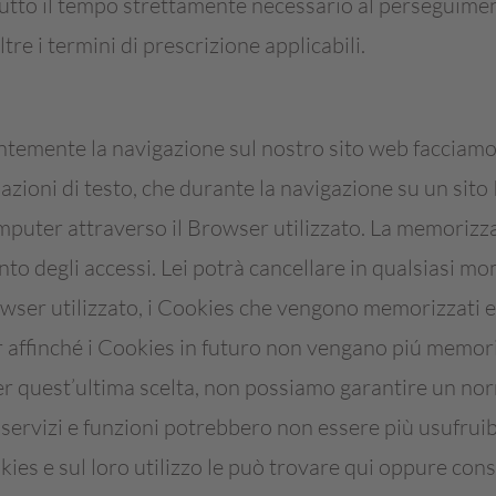
utto il tempo strettamente necessario al perseguimento 
tre i termini di prescrizione applicabili.
ntemente la navigazione sul nostro sito web facciamo u
zioni di testo, che durante la navigazione su un sito
uter attraverso il Browser utilizzato. La memorizzaz
to degli accessi. Lei potrà cancellare in qualsiasi mo
wser utilizzato, i Cookies che vengono memorizzati 
 affinché i Cookies in futuro non vengano piú memoriz
er quest’ultima scelta, non possiamo garantire un nor
 servizi e funzioni potrebbero non essere più usufruibi
ies e sul loro utilizzo le può trovare qui oppure cons