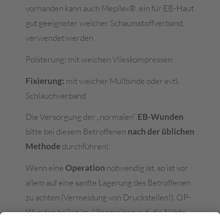
vorhanden kann auch Mepilex®, ein für EB-Haut
gut geeigneter weicher Schaumstoffverband,
verwendet werden
Polsterung: mit weichen Vlieskompressen
Fixierung:
mit weicher Mullbinde oder evtl.
Schlauchverband
Die Versorgung der „normalen“
EB-Wunden
bitte bei diesem Betroffenen
nach der üblichen
Methode
durchführen!
Wenn eine
Operation
notwendig ist, so ist vor
allem auf eine sanfte Lagerung des Betroffenen
zu achten (Vermeidung von Druckstellen!). OP-
Wunden heilen im Allgemeinen gut, die Nähte