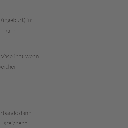
Frühgeburt) im
n kann.
Vaseline), wenn
weicher
Verbände dann
ausreichend.