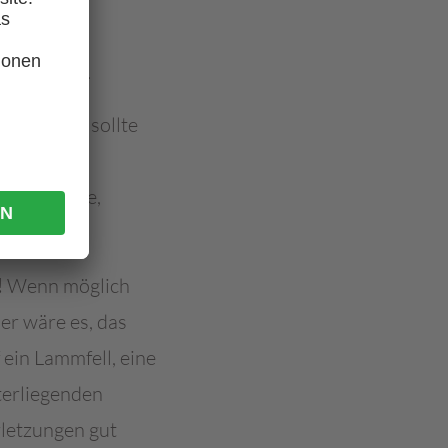
 eine
n vorgehen.
tionsstelle sollte
bung ist zu
nahmestelle,
!
Wenn möglich
er wäre es, das
 ein Lammfell, eine
terliegenden
letzungen gut