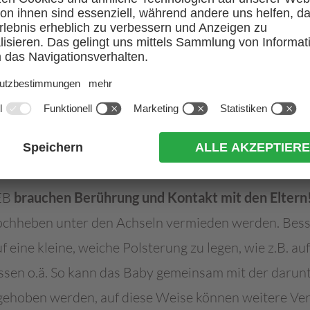
. Mepitac®, Mepilex®) durchgeführt werden. Falls nur
 möglich ist, beim Ablösen bitte wie oben beschriebe
d Injektionen sind möglich
, beim Reinigen der Injek
tionsmittel aufgesprüht oder aufgetupft werden, Rei
Herausziehen der Nadel kein Pflaster auf die Blutab
Druckverband anlegen.
 EB
brauchen Berührung und Kontakt mit den Eltern
Hochheben unter den Achseln vermieden werden. Bess
 eine kleine, weiche Polsterung zu legen, wie z.B. auf
ssen o.ä. So kann das Baby gemeinsam mit der darun
ehoben werden, auf diese Weise können weitere Ver