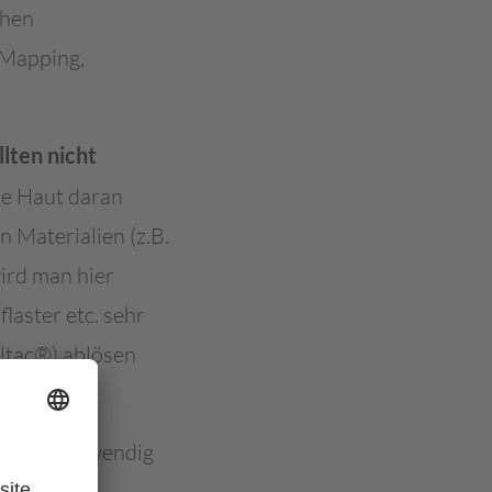
chen
-Mapping,
lten nicht
he Haut daran
n Materialien (z.B.
ird man hier
aster etc. sehr
iltac®) ablösen
usionen notwendig
klebenden