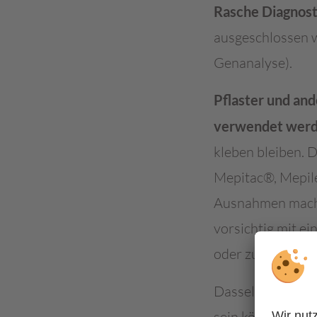
Rasche Diagnost
ausgeschlossen 
Genanalyse).
Pflaster und and
verwendet werd
kleben bleiben. D
Mepitac®, Mepile
Ausnahmen mache
vorsichtig mit ei
oder zunächst be
Dasselbe gilt für
sein können. Die