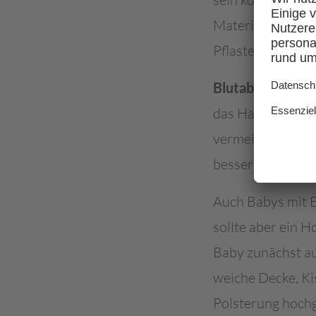
Materialien (z.B
Pflasterfixierung
Blutabnahmen un
das Hautdesinfek
vermeiden. Nach 
besser leichten 
Auch Babys mit
sollte aber ein 
Baby zunächst auf
weiche Decke, Ki
Polsterung hochg