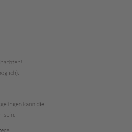
obachten!
öglich).
tgelingen kann die
 sein.
tere