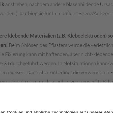
ik
anstreben, nachdem andere blasenbildende Ursa
wurden (Hautbiopsie für Immunfluoreszenz/Antigen
ere klebende Materialien (z.B. Klebeelektroden) sol
en!
Beim Ablösen des Pflasters würde die verletzlic
ie Fixierung kann mit haftenden, aber nicht-klebende
x®) durchgeführt werden. In Notsituationen kann/w
n müssen. Dann aber unbedingt die verwendeten Pfl
nem alkoholfreien „medical adhesive remover“ (z.B. N
lassen und EB-Spezialisten kontaktieren.
periphere Venenkatheter
, die zum Beispiel für Inf
 Fixierung kann auch hier mit haftenden, aber nicht-