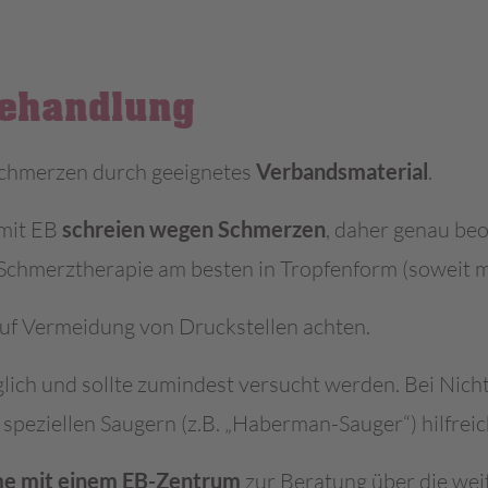
ehandlung
chmerzen durch geeignetes
Verbandsmaterial
.
 mit EB
schreien wegen Schmerzen
, daher genau be
chmerztherapie am besten in Tropfenform (soweit m
uf Vermeidung von Druckstellen achten.
glich und sollte zumindest versucht werden. Bei Nich
peziellen Saugern (z.B. „Haberman-Sauger“) hilfreich
e mit einem EB-Zentrum
zur Beratung über die wei