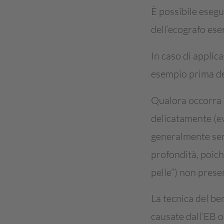
È possibile eseg
dell’ecografo eser
In caso di applic
esempio prima del
Qualora occorra
delicatamente (ev
generalmente senz
profondità, poich
pelle”) non prese
La tecnica del ben
causate dall’EB o