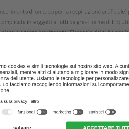
inserimento di un tubo per la respirazione artificiale)
omplicata in soggetti affetti da gravi forme di EB; uti
 piccolo e tanto lubrificante! Fissaggio del tubo per l
a (se possibile evitare il fissaggio con cerotti!).
di
posizionamento
evitare forze di taglio e forze di at
orre stendere il paziente in un
ambulatorio
, in una
s
diagnostiche
quali raggi, TC, ecc.
rotti e altri materiali adesivi (ad esempio elettrodi 
tto, la pelle fragile vi rimane attaccata. Il fissaggio p
renti ma non adesivi (ad esempio Mepitac®, Mepilex®)
ono/devono fare eccezioni. Rimuovere in ogni caso i c