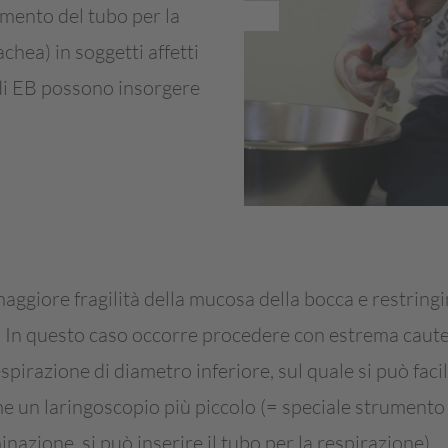
imento del tubo per la
chea) in soggetti affetti
di EB possono insorgere
aggiore fragilità della mucosa della bocca e restringim
e. In questo caso occorre procedere con estrema caut
respirazione di diametro inferiore, sul quale si può fa
me un laringoscopio più piccolo (= speciale strumento 
inazione, si può inserire il tubo per la respirazione).