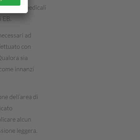
i adesivi medicali
i EB.
 necessari ad
ffettuato con
Qualora sia
e come innanzi
one dell’area di
icato
plicare alcun
ssione leggera.