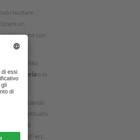
 può risultare
lizzare un
a respirazione con
trito! Lo stesso
ala operatoria
e in
adesivi)!
Quando
uò essere effettuato
. In casi di
erotti usati ecc.