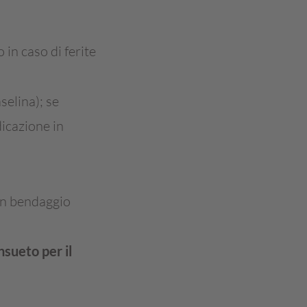
in caso di ferite
selina); se
dicazione in
un bendaggio
nsueto per il