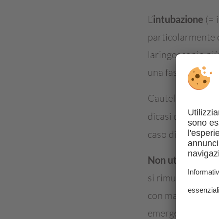
L’
intubazione
(= 
particolarmente c
laringoscopio più
una fascia di garz
Cautela: in sede 
dicasi quando occ
caso di
indagini 
Non utilizzare ce
si rimuove il cero
con materiali ade
emergenza si poss