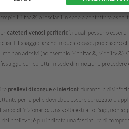
la con l’ausilio di una soluzione per la rimozione degl
sempio Niltac®) o lasciarli in sede e contattare espert
per
cateteri venosi periferici
, i quali possono essere
clisi. Il fissaggio, anche in questo caso, può essere e
ti ma non adesivi (ad esempio Mepitac®, Mepilex®). 
 fissaggio con cerotti, in sede di rimozione proceder
uire
prelievi di sangue
e
iniezioni
; durante la disinfezi
nfettante per la pelle dovrebbe essere spruzzato o appl
itando di frizionarlo. Una volta estratto l’ago, non ap
 del prelievo; è più indicata una fasciatura di compre